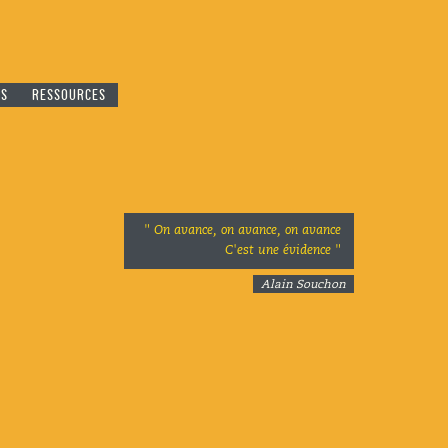
ES
RESSOURCES
" On avance, on avance, on avance
C'est une évidence "
Alain Souchon