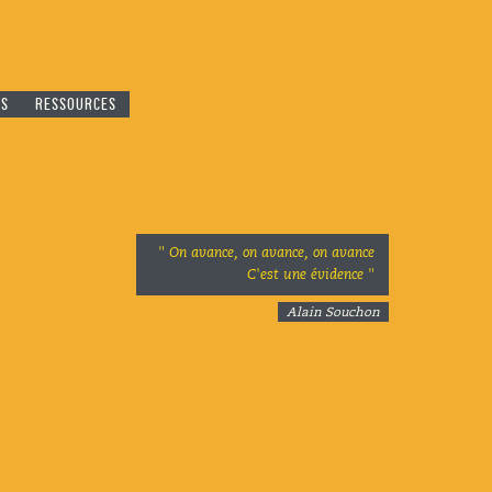
ES
RESSOURCES
" On avance, on avance, on avance
C'est une évidence "
Alain Souchon